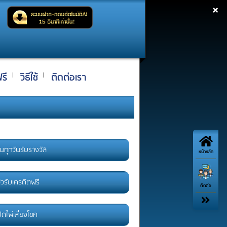
×
รี
วิธีใช้
ติดต่อเรา
ินทุกวันรับรางวัล
หน้าหลัก
ิวรับเครดิตฟรี
ติดต่อ
ิดไพ่เสี่ยงโชค