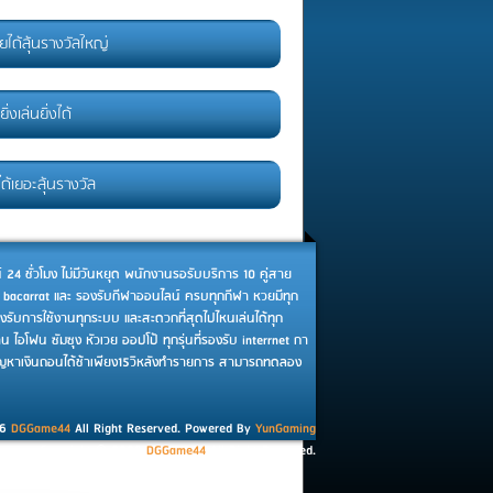
ียได้ลุ้นรางวัลใหญ่
ยิ่งเล่นยิ่งได้
ได้เยอะลุ้นรางวัล
24 ชั่วโมง ไม่มีวันหยุด พนักงานรอรับบริการ 10 คู่สาย
acarrat และ รองรับกีฬาออนไลน์ ครบทุกกีฬา หวยมีทุก
องรับการใช้งานทุกระบบ และสะดวกที่สุดไปไหนเล่นได้ทุก
าน ไอโฟน ซัมซุง หัวเวย ออปโป้ ทุกรุ่นที่รองรับ interrnet กา
มดปัญหาเงินถอนได้ช้าเพียง15วิหลังทำรายการ สามารถทดลอง
26
DGGame44
All Right Reserved. Powered By
YunGaming
Copyright © 2026
DGGame44
All Right Reserved.