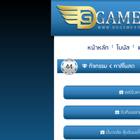
หน้าหลัก
โบนัส
เ
กิจกรรม
คาสิโนสด
แชร์รับเค
รับคืนยอดเ
ปั่นวงล้อ ลุ้นรับมอไ