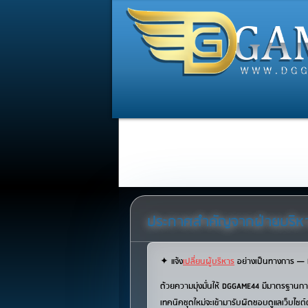
ประกาศสำคัญจากฝ่ายบริห
✦ แจ้ง
เปลี่ยนผู้บริหาร
อย่างเป็นทางการ —
ด้วยความมุ่งมั่นให้ DGGAME44 มีมาตรฐานการบร
เทคนิคชุดใหม่จะเข้ามารับผิดชอบดูแลเว็บไซต์ต