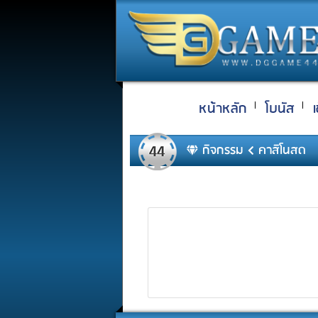
หน้าหลัก
โบนัส
เ
กิจกรรม
คาสิโนสด