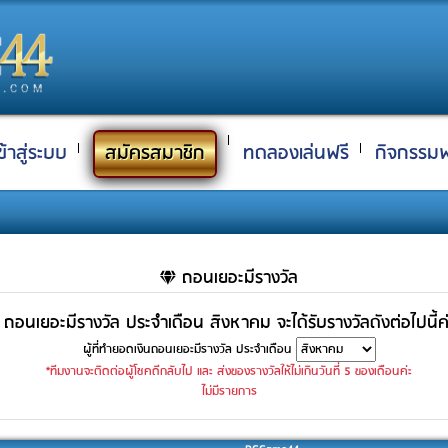
ข้าสู่ระบบ
สมัครสมาชิก
ทดลองเล่นฟรี
กิจกรรมฟ
ถอนเยอะมีรางวัล
ถอนเยอะมีรางวัล ประจำเดือน สิงหาคม จะได้รับรางวัลดังต่อไปนี้ค่
ผู้ที่ทำยอดเงินถอนเยอะมีรางวัล ประจำเดือน
*ทีมงานจะติดต่อผู้โชคดีกลับไป และ ส่งของรางวัลให้ไม่เกินวันที่ 5 ของเดือนค่ะ
ไม่มีรายการ