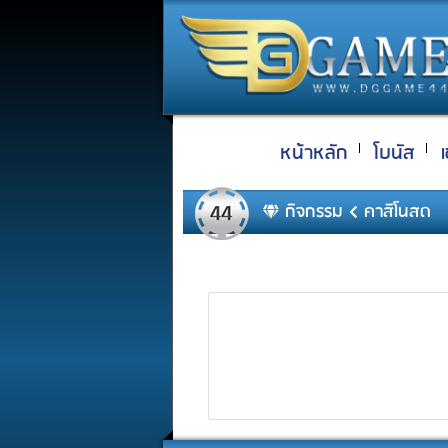
หน้าหลัก
โบนัส
เ
กิจกรรม
คาสิโนสด