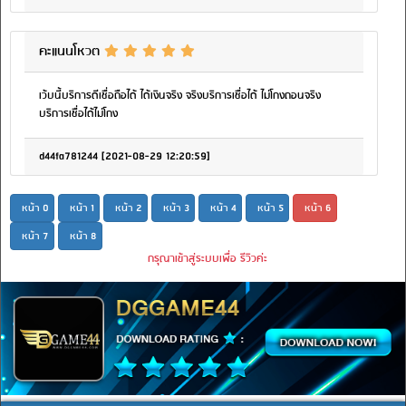
คะแนนโหวต
เว้บนี้บริการดีเชื่อถือได้ ได้เงินจริง จริงบริการเชื่อได้ ไม่โกงถอนจริง
บริการเชื่อได้ไม่โกง
d44fa781244 [2021-08-29 12:20:59]
หน้า 0
หน้า 1
หน้า 2
หน้า 3
หน้า 4
หน้า 5
หน้า 6
หน้า 7
หน้า 8
กรุณาเข้าสู่ระบบเพื่อ รีวิวค่ะ