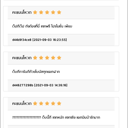
คะแนนโหวต
เว็ปดีเว็ป ดังต้องที่นี่ แจกฟรี โปรโมชั่น เพียบ
d44b9f34ce8 [2021-09-03 16:23:55]
คะแนนโหวต
เว็บดีการันตีด้วยโบนัสทุกยอดฝาก
d448277298b [2021-09-03 14:36:16]
คะแนนโหวต
???????????????????? เว็บนี้ดี แจกหนัก แจกจริง แอดมินน้ารักมาก