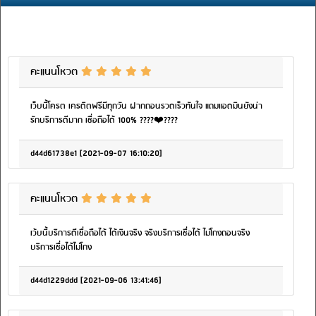
คะแนนโหวต
เว็บนี้โครต​ เครดิตฟรีมีทุกวัน​ ฝากถอนรวดเร็วทันใจ​ แถมแอดมินยังน่า
รักบริการดีมาก​ เชื่อถือได้​ 100% ????❤️????
d44d61738e1 [2021-09-07 16:10:20]
คะแนนโหวต
เว้บนี้บริการดีเชื่อถือได้ ได้เงินจริง จริงบริการเชื่อได้ ไม่โกงถอนจริง
บริการเชื่อได้ไม่โกง
d44d1229ddd [2021-09-06 13:41:46]