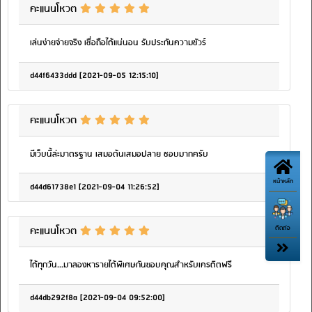
คะแนนโหวต
เล่นง่ายจ่ายจริง เชื่อถือได้แน่นอน รับประกันความชัวร์
d44f6433ddd [2021-09-05 12:15:10]
คะแนนโหวต
มีเว็บนี้ล่ะมาตรฐาน เสมอต้นเสมอปลาย ชอบมากครับ
หน้าหลัก
d44d61738e1 [2021-09-04 11:26:52]
คะแนนโหวต
ติดต่อ
ได้ทุกวัน...มาลองหารายได้พิเศษกันขอบคุณสำหรับเครดิตฟรี
d44db292f8a [2021-09-04 09:52:00]