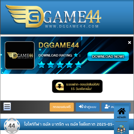
×
ทดลองเล่นฟรี
เข้าสู่ระบบ
สมัครสมาชิก
หน้าหลัก
ไฮไลท์กีฬา เรอัล มาดริด vs เรอัล โซเซียดาด 2025-05-24