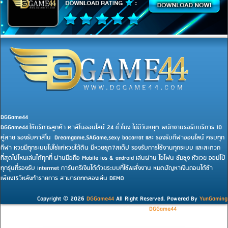
DGGame44
DGGame44 ให้บริการลูกค้า คาสิโนออนไลน์ 24 ชั่วโมง ไม่มีวันหยุด พนักงานรอรับบริการ 10
คู่สาย รองรับคาสิโน Dreamgame,SAGame,sexy bacarrat และ รองรับกีฬาออนไลน์ ครบทุก
กีฬา หวยมีทุกระบบไม่ใช่แค่หวยใต้ดิน มีหวยชุด7สเต็ป รองรับการใช้งานทุกระบบ และสะดวก
ที่สุดไปไหนเล่นได้ทุกที่ ผ่านมือถือ Mobile ios & android เล่นผ่าน ไอโฟน ซัมซุง หัวเวย ออปโป้
ทุกรุ่นที่รองรับ interrnet การันตรีเงินได้ด้วยระบบที่ใช้AIสั่งงาน หมดปัญหาเงินถอนได้ช้า
เพียง15วิหลังทำรายการ สามารถทดลองเล่น DEMO
Copyright © 2026
DGGame44
All Right Reserved. Powered By
YunGaming
Copyright © 2026
DGGame44
All Right Reserved.